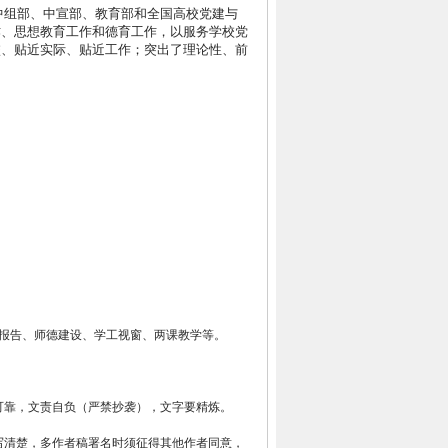
中组部、中宣部、教育部和全国高校党建与
作、思想教育工作和德育工作，以服务学校党
校、贴近实际、贴近工作；突出了理论性、前
报告、师德建设、学工视窗、两课教学等。
可靠，文责自负（严禁抄袭），文字要精炼。
写清楚，多作者稿署名时须征得其他作者同意，