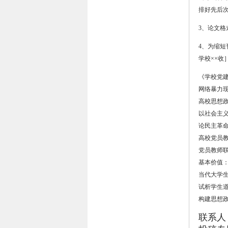
排好先后
3
、论文格
4
、为缩短
学校××收
《学校党
网络暴力现
高校思想政
以社会主义
论民主革命
高校党员教
党员教师联
基本价值：
当代大学生
试析学生道
构建思想
联系人