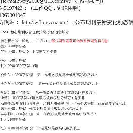
e-mail:wfjy2000@163.com请注明投稿期刊）
545197423；（工作QQ，谢绝闲聊）
69301947
方网站：
http://wflunwen.com/
，公布期刊最新变化动态
、
CSSCI核心期刊联合征稿消息/投稿指南邮箱
没特别指出的一般是：一个月内
，部分期刊甚至可做到拿到期刊再付款
贸》5000字符/篇
代》5000字符/两版
不需要英文摘要
济》4500字符/篇
》3000-3500字符内/篇
会科学》8000字符/篇
第一作者必须是博士或副高职称及以上
会科学》8000字符/篇
第一作者必须是博士或副高职称及以上
学家》8000字符/篇
第一作者必须是博士或副高职称及以上
决策》10000字符内/篇文章必须有模型分析可加急安排
7200字/篇现安排 5-6月注：此刊无用稿单
第一作者必须是博士或副高职称及以上
题》8000字符/篇
作者必须是博士或副高职称及以上
学学报》8000字符/篇
第一作者必须是博士或副高职称及以上
刊》6100字符/篇
》10000字符/篇
第一作者最好是副高职称及以上