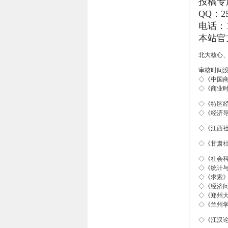
投稿专用
QQ：2
电话：13
本站官
北大核心
审核时间
◇《中国商
◇《商业时
◇《特区经
◇《经济导刊
◇《江西社
◇《甘肃社
◇《社会科
◇《统计与
◇《求索》
◇《经济问
◇《郑州大
◇《兰州学
◇《江汉论坛