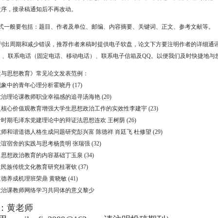
次序，接录稿通知后不再改动。
式一般要包括：题目、作者及单位、邮编、内容摘要、关键词、正文、参考文献等。
刊出周期和减少错误，推荐作者来稿时提供电子软盘，论文下方要注明作者的详细通讯地址
］、联系电话（固定电话、移动电话）、联系电子信箱及
QQ
。以便我们及时快捷地与
建与思想教育》常见论文发表范例：
象中的青年心理分析霍晓丹 (17)
治理论课教师职业幸福感的追寻汤海艳 (20)
核心价值观教育增强大学生思想政治工作的实效性李建宇 (23)
时期毛泽东党建理论中的辩证法思想连欢 王树荫 (26)
师和谐道德人格生成问题研究彭兴富 陈德祥 肖廷飞 杜修望 (29)
谊宿舍的实践与思考杨贵明 张瑞强 (32)
思想政治教育的内容基础丁玉泉 (34)
民族传统文化教育研究桂署钦 (37)
德养成机理班荣鼎 黄晓敏 (41)
政治课教师网络学习共同体的意义黎少
：黄老师