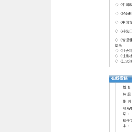
◇《中国
◇《经融
◇《中国
◇《科技
◇《管理
给余
◇《社会科
◇《甘肃社
◇《江汉论
在线投稿
姓 名
标 题
期 刊
联系
话：
稿件
本：