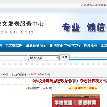
万方融智—论文发表服务中
刊
范文数据库
最新征稿启示
期刊常识与写作技巧
办理流程
汇
>>
全国中文核心期刊
>>
哲学社会科学类
《学校党建与思想政治教育》杂志社投稿方式
阅读次数：
5232 次
点击收藏以便下次观看