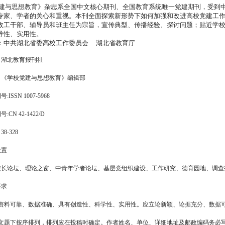
建与思想教育》杂志系全国中文核心期刊、全国教育系统唯一党建期刊，受到
专家、学者的关心和重视。本刊全面探索新形势下如何加强和改进高校党建工
政工干部、辅导员和班主任为宗旨，宣传典型、传播经验、探讨问题；贴近学
导性、实用性。
：中共湖北省委高校工作委员会
湖北省教育厅
：湖北教育报刊社
：《学校党建与思想教育》编辑部
刊号
:ISSN 1007-5968
刊号
:CN 42-1422/D
：
38-328
设置
校长论坛、理论之窗、中青年学者论坛、基层党组织建设、工作研究、德育园地、调查
要求
资料可靠、数据准确、具有创造性、科学性、实用性。应立论新颖、论据充分、数据
文题下按序排列，排列应在投稿时确定。作者姓名、单位、详细地址及邮政编码务必